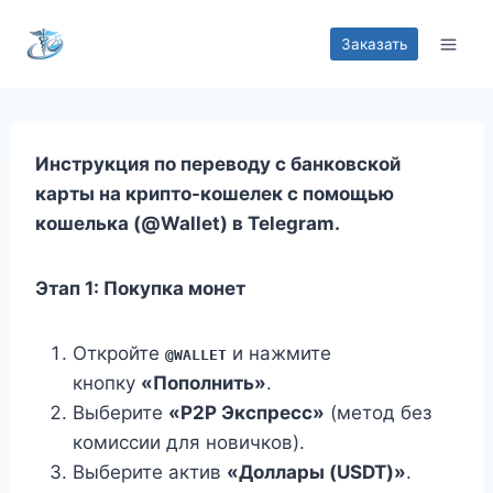
Перейти
к
Заказать
содержимому
Инструкция по переводу с банковской
карты на крипто-кошелек с помощью
кошелька (@Wallet) в Telegram.
Этап 1: Покупка монет
Откройте
и нажмите
@WALLET
кнопку
«Пополнить»
.
Выберите
«P2P Экспресс»
(метод без
комиссии для новичков).
Выберите актив
«Доллары (USDT)»
.